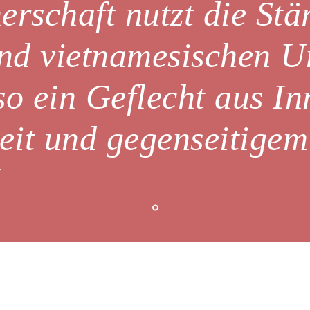
rschaft nutzt die
Stä
nd vietnamesischen 
so ein Geflecht aus In
eit und gegenseitigem
.“
Schick uns eine Nach
-vietnamesisches