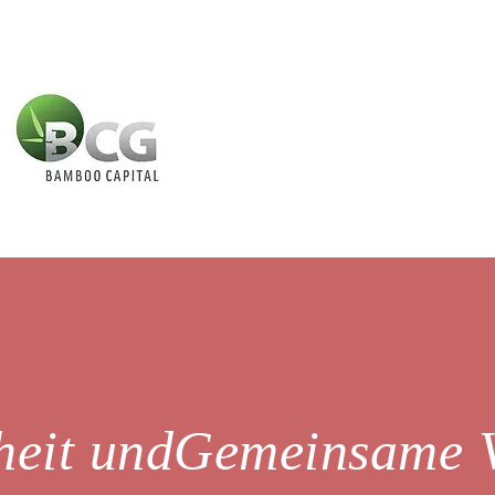
heit und
Gemeinsame Vi