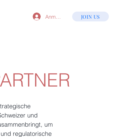
Anmelden
JOIN US
PARTNER
strategische
e Schweizer und
usammenbringt, um
 und regulatorische