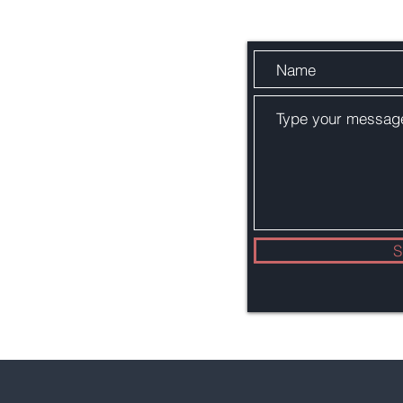
rum
cforum.org
S