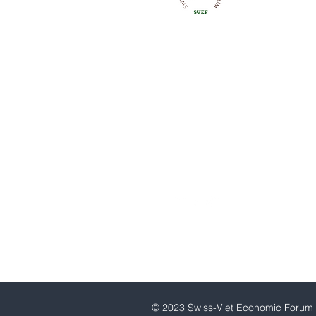
Wirtschaftsfo
Trustsquare, Postraße 3
8001 Zürich
+41 76 592 88 56
admin@swissvieteconomi
© 2023 Swiss-Viet Economic Forum