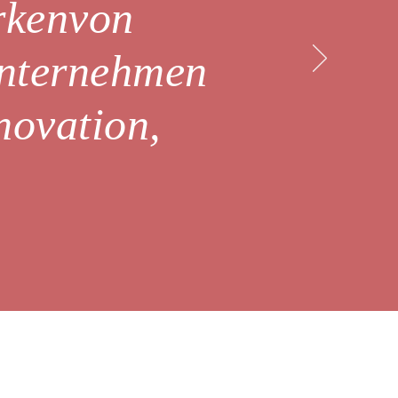
rken
von
Unternehmen
novation,
richt